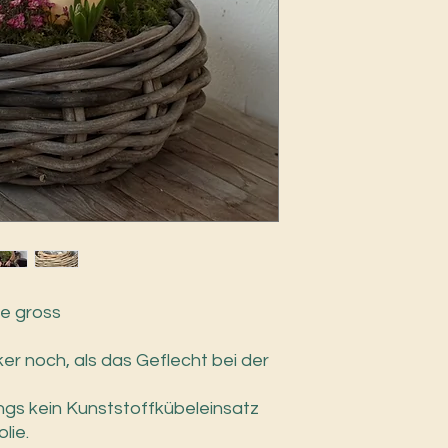
ie gross
er noch, als das Geflecht bei der
dings kein Kunststoffkübeleinsatz
lie.