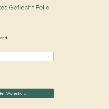
es Geflecht Folie
rsand
*
 den Warenkorb