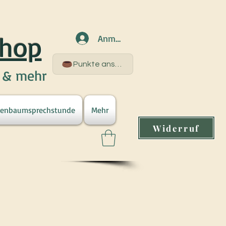
shop
Anmelden
Punkte ansehen
s & mehr
venbaumsprechstunde
Mehr
Widerruf