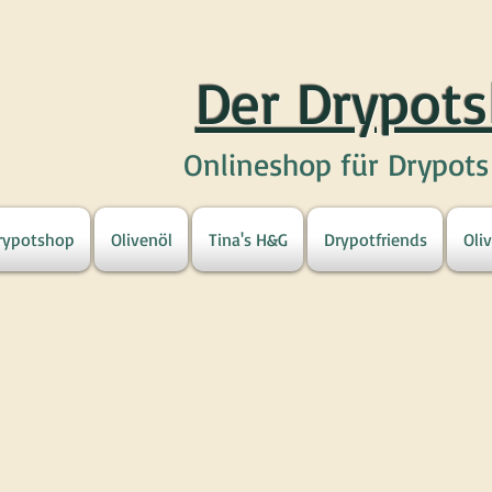
Der Drypot
Onlineshop für Drypot
rypotshop
Olivenöl
Tina's H&G
Drypotfriends
Oli