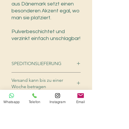
aus Dänemark setzt einen
besonderen Akzent egal, wo
man sie platziert.
Pulverbeschichtet und
verzinkt einfach unschlagbar!
SPEDITIONSLIEFERUNG
Bitte bei Bestellung unbedingt die
Versand kann bis zu einer
Handynummer überprüfen, da der
Woche betragen
Faherer die Lieferung abstimmt
bzgl. den Lieferzeitraum
Bitte unbedingt beachten - der
Whatsapp
Telefon
Instagram
Email
Versand kann bis zu einer Woche
betragen!